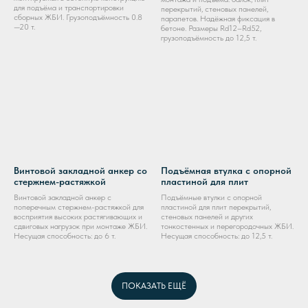
для подъёма и транспортировки
перекрытий, стеновых панелей,
сборных ЖБИ. Грузоподъёмность 0.8
парапетов. Надёжная фиксация в
—20 т.
бетоне. Размеры Rd12–Rd52,
грузоподъёмность до 12,5 т.
Винтовой закладной анкер со
Подъёмная втулка с опорной
стержнем-растяжкой
пластиной для плит
Винтовой закладной анкер с
Подъёмные втулки с опорной
поперечным стержнем-растяжкой для
пластиной для плит перекрытий,
восприятия высоких растягивающих и
стеновых панелей и других
сдвиговых нагрузок при монтаже ЖБИ.
тонкостенных и перегородочных ЖБИ.
Несущая способность: до 6 т.
Несущая способность: до 12,5 т.
ПОКАЗАТЬ ЕЩЁ