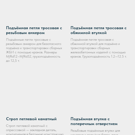
Подъёмная петля тросовая с
Подъёмная петля тросовая с
резьбовым анкером
обжимной втулкой
Подъёмные петли тросовые с
Подъёмная петля тросовая с
резьбовым анкером для безопасного
обжимной втулкой для подъёма и
подъёма и транспортировки сборных
транспортировки сборных
ЖБИ с помощью кранов. Размеры
железобетонных изделий с помощью
M/Rd12–M/Rd52, грузоподъёмность
кранов. Грузоподъёмность 1.2—12.5 т.
до 12,5 т.
Строп петлевой канатный
Подъёмная втулка с
поперечным отверстием
Строп петлевой канатный с
опрессовкой — закладная деталь,
Резьбовые подъёмные втулки для
монтируемая в бетонную конструкцию
монтажа и подъёма: балок, плит