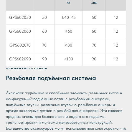
кг
мм
GPS602050
50
≥40–45
50
12
GPS602060
60
≥60
60
12
GPS602070
70
≥80
70
12
GPS602090
90
≥100
90
12
элементы системы
Резьбовая подъёмная система
Включает подъёмные и крепёжные элементы различных типов и
конфигураций:
подъёмные петли с резьбовыми анкерами,
подъёмные втулки, различные втулочно-резьбовые анкеры и
другие закладные детали с резьбой для анкеровки. Эти изделия
предназначены для безопасного и надёжного подъёма,
транспортировки и монтажа железобетонных конструкций.
Большинство аксессуаров могут использоваться многократно, что