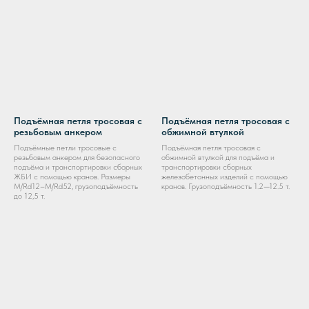
Подъёмная петля тросовая с
Подъёмная петля тросовая с
резьбовым анкером
обжимной втулкой
Подъёмные петли тросовые с
Подъёмная петля тросовая с
резьбовым анкером для безопасного
обжимной втулкой для подъёма и
подъёма и транспортировки сборных
транспортировки сборных
ЖБИ с помощью кранов. Размеры
железобетонных изделий с помощью
M/Rd12–M/Rd52, грузоподъёмность
кранов. Грузоподъёмность 1.2—12.5 т.
до 12,5 т.