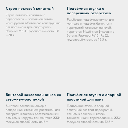
Строп петлевой канатный
Подъёмная втулка с
поперечным отверстием
Строп петлевой канатный с
опрессовкой — закладная деталь,
Резьбовые подъёмные втулки для
монтируемая в бетонную конструкцию
монтажа и подъёма: балок, плит
для подъёма и транспортировки
перекрытий, стеновых панелей,
сборных ЖБИ. Грузоподъёмность 0.8
парапетов. Надёжная фиксация в
—20 т.
бетоне. Размеры Rd12–Rd52,
грузоподъёмность до 12,5 т.
Винтовой закладной анкер со
Подъёмная втулка с опорной
стержнем-растяжкой
пластиной для плит
Винтовой закладной анкер с
Подъёмные втулки с опорной
поперечным стержнем-растяжкой для
пластиной для плит перекрытий,
восприятия высоких растягивающих и
стеновых панелей и других
сдвиговых нагрузок при монтаже ЖБИ.
тонкостенных и перегородочных ЖБИ.
Несущая способность: до 6 т.
Несущая способность: до 12,5 т.