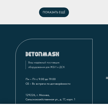
ПОКАЗАТЬ ЕЩЁ
Ваш надёжный поставщик
оборудования для ЖБИ и ДСК
–
Н
Л
Пн – Пт с 9:00 до 19:00
Сб – Вс встречи по договорённости
129226, г. Москва,
Сельскохозяйственная ул., д. 17, корп. 1