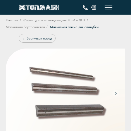
Каталог
/
Фурнитура и закладные для ЖБИ и ДСК
/
Магнитная бортоснастка
/
Магнитная фаска для опалубки
← Вернуться назад