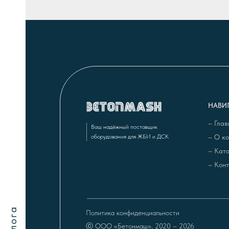
НАВИ
– Глав
Ваш надёжный поставщик
оборудования для ЖБИ и ДСК
– О к
– Кат
– Кон
КАТАЛОГ ОБНОВЛЯЕТСЯ
ㅣ Ежедневно добавляем новые 
Политика конфиденциальности
ⓒ
ООО «Бетонмаш», 2020 – 2026