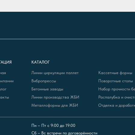
ГАЦИЯ
КАТАЛОГ
ная
Линии циркуляции паллет
Кассетные формы
омпании
Вибропрессы
Поворотные столы
алог
Бетонные заводы
Набор прочности б
такты
Линии производства ЖБИ
Распалубка и очист
Металлоформы для ЖБИ
Отделка и дорабо
позиции.
Не нашли позицию? Свяжитесь с нами — пришлём подборку и КП. Если
Пн – Пт с 9:00 до 19:00
Сб – Вс встречи по договорённости