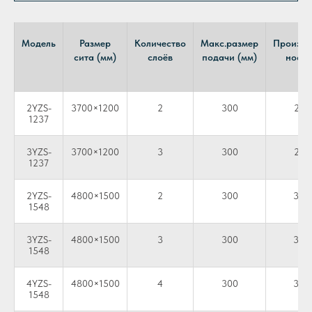
Модель
Размер
Количество
Макс.размер
Произво
сита (мм)
слоёв
подачи (мм)
ность 
2YZS-
3700×1200
2
300
25–
1237
3YZS-
3700×1200
3
300
25–
1237
2YZS-
4800×1500
2
300
30–
1548
3YZS-
4800×1500
3
300
30–
1548
4YZS-
4800×1500
4
300
30–
1548