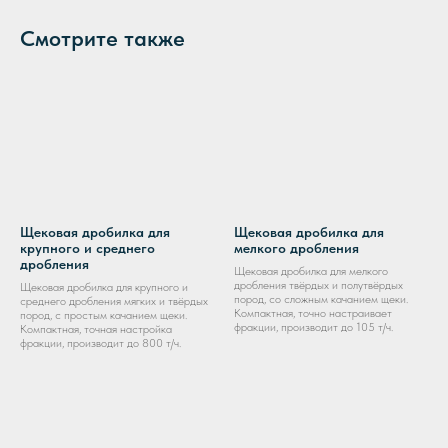
Смотрите также
Щековая дробилка для
Щековая дробилка для
крупного и среднего
мелкого дробления
дробления
Щековая дробилка для мелкого
дробления твёрдых и полутвёрдых
Щековая дробилка для крупного и
пород, со сложным качанием щеки.
среднего дробления мягких и твёрдых
Компактная, точно настраивает
пород, с простым качанием щеки.
фракции, производит до 105 т/ч.
Компактная, точная настройка
фракции, производит до 800 т/ч.