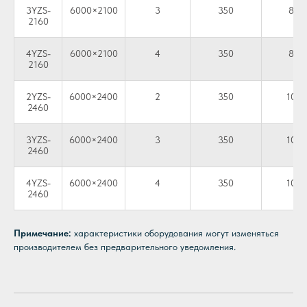
3YZS-
6000×2100
3
350
81–
2160
4YZS-
6000×2100
4
350
81–
2160
2YZS-
6000×2400
2
350
100–
2460
3YZS-
6000×2400
3
350
100–
2460
4YZS-
6000×2400
4
350
100–
2460
Примечание:
характеристики оборудования могут изменяться
производителем без предварительного уведомления.