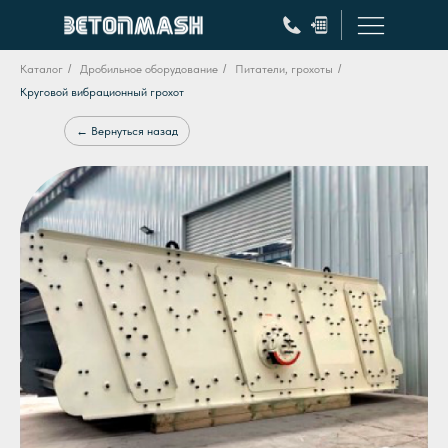
Каталог
/
Дробильное оборудование
/
Питатели, грохоты
/
Круговой вибрационный грохот
← Вернуться назад