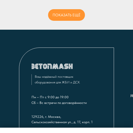
ПОКАЗАТЬ ЕЩЁ
Ваш надёжный поставщик
оборудования для ЖБИ и ДСК
–
Н
Л
Пн – Пт с 9:00 до 19:00
Сб – Вс встречи по договорённости
129226, г. Москва,
Сельскохозяйственная ул., д. 17, корп. 1